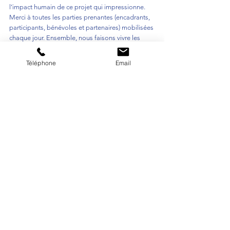
l’impact humain de ce projet qui impressionne. 
Merci à toutes les parties prenantes (encadrants, 
participants, bénévoles et partenaires) mobilisées 
chaque jour. Ensemble, nous faisons vivre les 
valeurs de la francophonie sur et en dehors des 
terrains.
Téléphone
Email
Voir tout
Posts récents